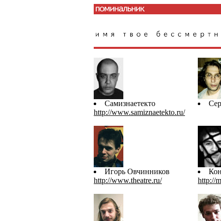
Самизнаетекто
Сер
http://www.samiznaetekto.ru/
Игорь Овчинников
Ко
http://www.theatre.ru/
http://