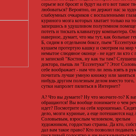
серьезе все бросят и будут на его вот такое т
любоваться? Вероятно, он держит нас за худ
слабоумных очкариков с воспаленными глаз
куриного мозга которых хватает только на то
запершись в удушливом полутемном помеще
потеть и тискать клавиатуру компьютера. Он
наверное, думает, что мы тут, как больные г
Б, сидим в отдельном боксе, пьем "Ессентуки
кушаем протертую кашку и смотрим на мир 
немытое слюдяное оконце - не идет ли кто с 
и запиской "Костик, ну как ты там? Слушаеш
доктора, пьешь ли "Ессентуки"? Этот Соловь
себе воображает - нам что ли лень взять в ру
почитать лучше умную книжку или заняться
нибудь другим полезным делом вместо того,
сутки напролет пялиться в Интернет?
А? Что вы думаете? Ну что молчите-то? К ва
обращаются! Вы вообще понимаете о чем реч
идет? Посмотрите на себя хорошенько. Сидят
дело, мозги куриные, а еще потешаются над
Соловьевым, взрослым человеком, зрелым
художником, гордостью страны. Да кто, собс
дал вам такое право? Кто позволил подавать 
пискливый голосятко и им высказываться по