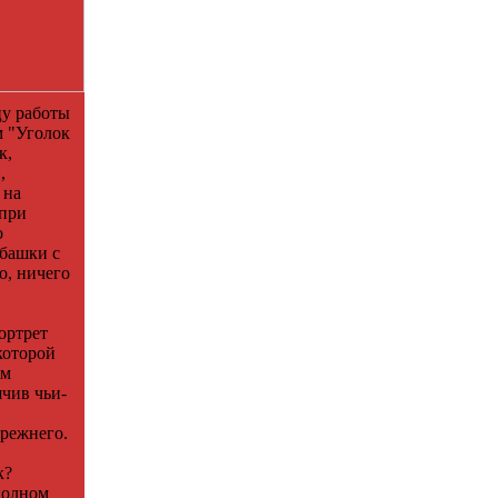
цу работы
м "Уголок
к,
,
 на
 при
о
 башки с
, ничего
ортрет
которой
ом
ячив чьи-
прежнего.
к?
полном