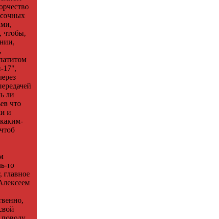
ворчество
осочных
ами,
, чтобы,
нии,
,
епатитом
-17",
через
передачей
ь ли
ев что
ки и
 каким-
 чтоб
м
ь-то
, главное
 Алексеем
твенно,
свой
 поводу