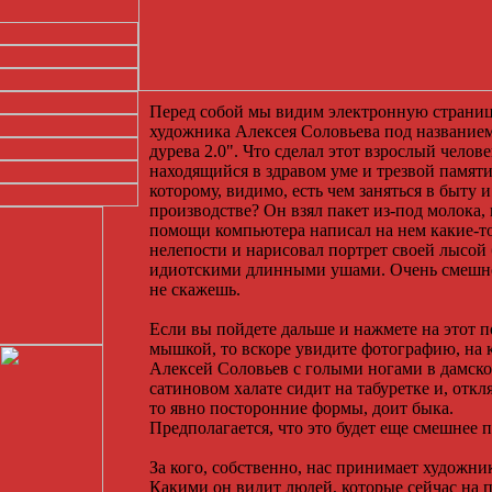
Перед собой мы видим электронную страни
художника Алексея Соловьева под название
дурева 2.0". Что сделал этот взрослый челове
находящийся в здравом уме и трезвой памяти
которому, видимо, есть чем заняться в быту и
производстве? Он взял пакет из-под молока,
помощи компьютера написал на нем какие-т
нелепости и нарисовал портрет своей лысой
идиотскими длинными ушами. Очень смешно
не скажешь.
Если вы пойдете дальше и нажмете на этот п
мышкой, то вскоре увидите фотографию, на 
Алексей Соловьев с голыми ногами в дамск
сатиновом халате сидит на табуретке и, откл
то явно посторонние формы, доит быка.
Предполагается, что это будет еще смешнее 
За кого, собственно, нас принимает художни
Какими он видит людей, которые сейчас на 