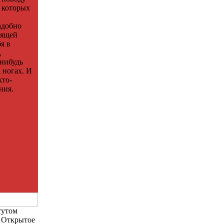
в которых
й
адобно
оящей
я в
,
-нибудь
 ногах. И
кто-
ния.
тутом
. Открытое