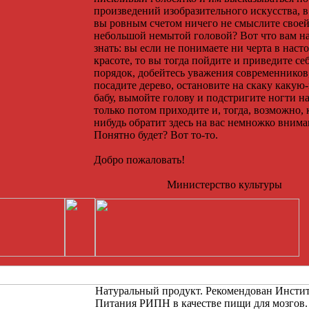
произведений изобразительного искусства, 
вы ровным счетом ничего не смыслите свое
небольшой немытой головой? Вот что вам н
знать: вы если не понимаете ни черта в наст
красоте, то вы тогда пойдите и приведите себ
порядок, добейтесь уважения современников
посадите дерево, остановите на скаку какую
бабу, вымойте голову и подстригите ногти на
только потом приходите и, тогда, возможно, 
нибудь обратит здесь на вас немножко внима
Понятно будет? Вот то-то.
Добро пожаловать!
Министерство культуры
Натуральный продукт. Рекомендован Инсти
Питания РИПН в качестве пищи для мозгов